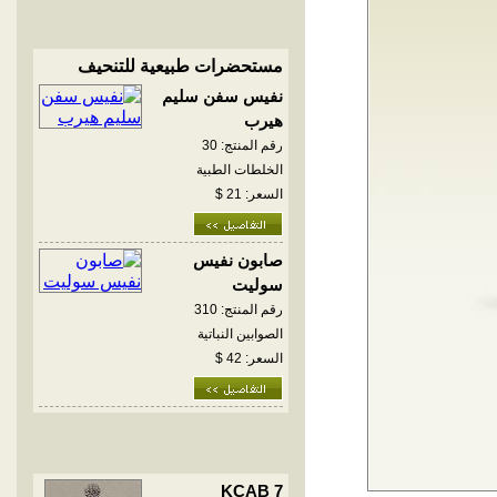
مستحضرات طبيعية للتنحيف
نفيس سفن سليم
هيرب
رقم المنتج: 30
الخلطات الطبية
السعر: 21 $
صابون نفيس
سوليت
رقم المنتج: 310
الصوابين النباتية
السعر: 42 $
KCAB 7